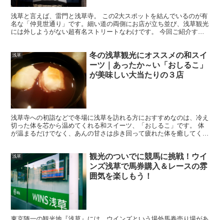
浅草と言えば、雷門と浅草寺。 この2大スポットを結んでいるのが有
名な「仲見世通り」です。細い道の両側にお店が立ち並び、浅草観光
には外しようがない超有名ストリートなわけです。 今回ご紹介する
のは、この仲見世通り... ではなく、仲見世通りと直...
冬の浅草観光にオススメの和スイ
浅草
ーツ｜あったか～い「おしるこ」
が美味しい大当たりの３店
浅草寺への初詣などで冬場に浅草を訪れる方におすすめなのは、冷え
切った体を芯から温めてくれる和スイーツ、「おしるこ」です。 体
が温まるだけでなく、あんの甘さは歩き回って疲れた体を癒してくれ
ますし、お餅が入っているのでちゃんと満腹感もあります。...
観光のついでに競馬に挑戦！ウイ
浅草
ンズ浅草で馬券購入＆レースの雰
囲気を楽しもう！
東京随一の観光地『浅草』には、ウインズという場外馬券売り場があ