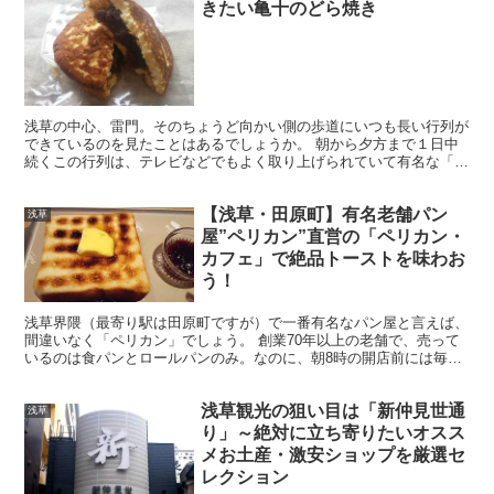
きたい亀十のどら焼き
浅草の中心、雷門。そのちょうど向かい側の歩道にいつも長い行列が
できているのを見たことはあるでしょうか。 朝から夕方まで１日中
続くこの行列は、テレビなどでもよく取り上げられていて有名な「亀
十」のどら焼きを買うための行列なのです。 そんなに美味...
【浅草・田原町】有名老舗パン
浅草
屋”ペリカン”直営の「ペリカン・
カフェ」で絶品トーストを味わお
う！
浅草界隈（最寄り駅は田原町ですが）で一番有名なパン屋と言えば、
間違いなく「ペリカン」でしょう。 創業70年以上の老舗で、売って
いるのは食パンとロールパンのみ。なのに、朝8時の開店前には毎日
行列ができるという、長く深く愛されるパン屋さんです。...
浅草観光の狙い目は「新仲見世通
浅草
り」～絶対に立ち寄りたいオスス
メお土産・激安ショップを厳選セ
レクション