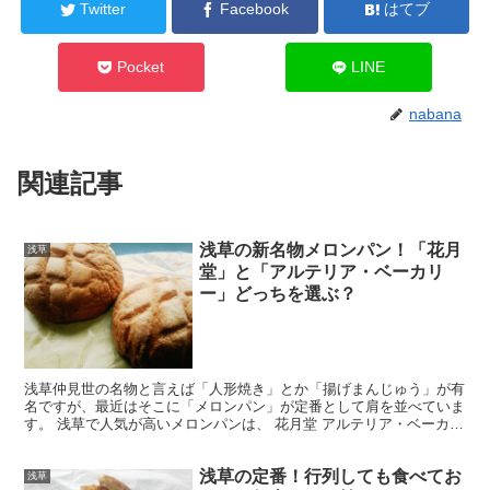
Twitter
Facebook
はてブ
Pocket
LINE
nabana
関連記事
浅草の新名物メロンパン！「花月
浅草
堂」と「アルテリア・ベーカリ
ー」どっちを選ぶ？
浅草仲見世の名物と言えば「人形焼き」とか「揚げまんじゅう」が有
名ですが、最近はそこに「メロンパン」が定番として肩を並べていま
す。 浅草で人気が高いメロンパンは、 花月堂 アルテリア・ベーカリ
ー この２つ。 どちらもテレビなどで取り上げられる...
浅草の定番！行列しても食べてお
浅草